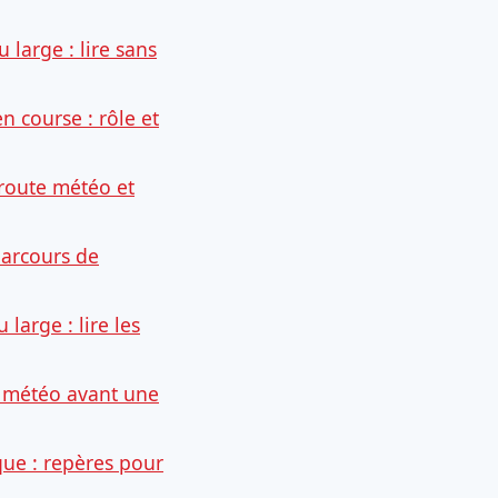
 large : lire sans
en course : rôle et
: route météo et
parcours de
large : lire les
la météo avant une
que : repères pour