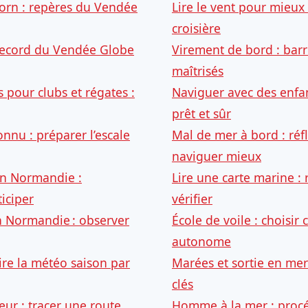
orn : repères du Vendée
Lire le vent pour mieux 
croisière
e record du Vendée Globe
Virement de bord : barre
maîtrisés
 pour clubs et régates :
Naviguer avec des enfa
prêt et sûr
nnu : préparer l’escale
Mal de mer à bord : réf
naviguer mieux
n Normandie :
Lire une carte marine :
iciper
vérifier
n Normandie : observer
École de voile : choisir 
autonome
ire la météo saison par
Marées et sortie en mer 
clés
ur : tracer une route
Homme à la mer : procé