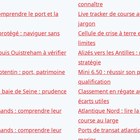
connaître
omprendre le port et la
Live tracker de course au
jargon
protégé : naviguer sans
Cellule de crise à terre 
limites
puis Ouistreham à vérifier
Alizés vers les Antilles 
stratégie
otentin : port, patrimoine
Mini 6.50 : réussir son 
qualification
n baie de Seine : prudence
Classement en régate au 
écarts utiles
nds : comprendre leur
Atlantique Nord : lire 
course au large
nds : comprendre leur
Ports de transat atlanti
marins