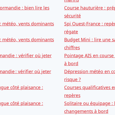
rmandie : bien lire les
Course hauturière : pré
sécurité
 : météo, vents dominants
Spi Ouest-France : repè
régate
 : météo, vents dominants
Budget Mini : lire une 
chiffres
ndie : vérifier où jeter
Pointage AIS en course 
à bord
ndie : vérifier où jeter
Dépression météo en cou
risque ?
gue côté plaisance :
Courses qualificatives en
repères
gue côté plaisance :
Solitaire ou équipage : 
changements à bord