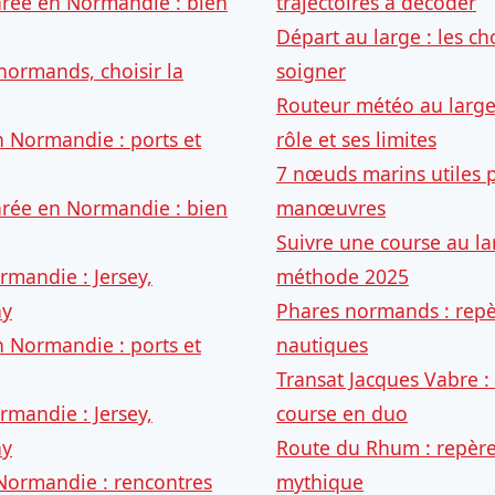
arée en Normandie : bien
trajectoires à décoder
Départ au large : les ch
normands, choisir la
soigner
Routeur météo au large
n Normandie : ports et
rôle et ses limites
7 nœuds marins utiles p
arée en Normandie : bien
manœuvres
Suivre une course au lar
rmandie : Jersey,
méthode 2025
ny
Phares normands : repè
n Normandie : ports et
nautiques
Transat Jacques Vabre 
rmandie : Jersey,
course en duo
ny
Route du Rhum : repère
Normandie : rencontres
mythique