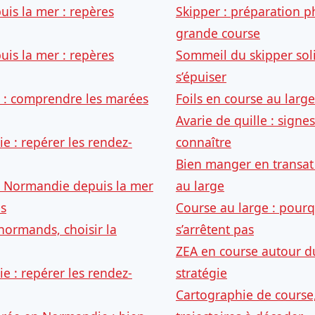
uis la mer : repères
Skipper : préparation 
grande course
uis la mer : repères
Sommeil du skipper solit
s’épuiser
 : comprendre les marées
Foils en course au large 
Avarie de quille : signes
e : repérer les rendez-
connaître
Bien manger en transat 
Normandie depuis la mer
au large
es
Course au large : pourqu
normands, choisir la
s’arrêtent pas
ZEA en course autour du
e : repérer les rendez-
stratégie
Cartographie de course