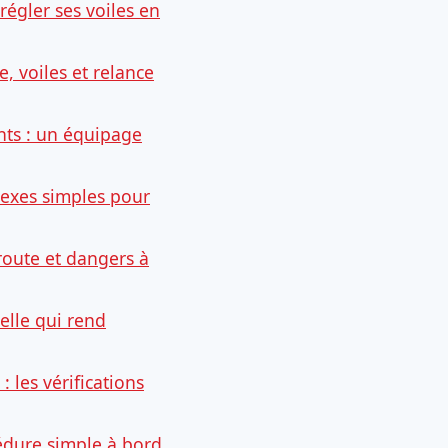
régler ses voiles en
, voiles et relance
nts : un équipage
lexes simples pour
 route et dangers à
celle qui rend
: les vérifications
dure simple à bord