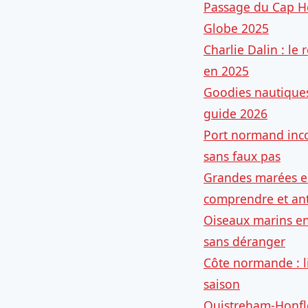
Passage du Cap H
Globe 2025
Charlie Dalin : l
en 2025
Goodies nautiques
guide 2026
Port normand inco
sans faux pas
Grandes marées e
comprendre et ant
Oiseaux marins e
sans déranger
Côte normande : l
saison
Ouistreham-Honfle