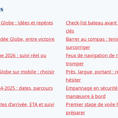
es
Globe : idées et repères
Check-list bateau avant 
clés
dée Globe, entre victoire
Barrer au compas : teni
surcorriger
 2026 : suivi réel ou
Feux de navigation de nu
tromper
lobe sur mobile : choisir
Près, largue, portant : r
hésiter
-2025 : dates, parcours
Empannage en sécurité 
manœuvre à bord
es d’arrivée, ETA et suivi
Premier stage de voile h
préparer