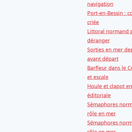
navigation
Port-en-Bessin : c
criée
Littoral normand 
déranger
Sorties en mer de
avant départ
Barfleur dans le C
et escale
Houle et clapot e
éditoriale
Sémaphores norma
rôle en mer
Sémaphores norma
rôle en mer