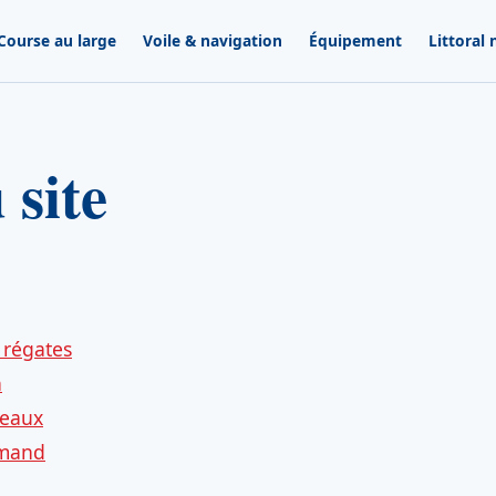
Course au large
Voile & navigation
Équipement
Littoral
 site
 régates
n
teaux
rmand