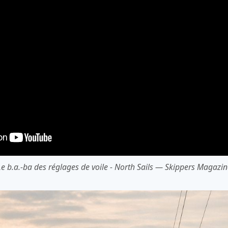
Le b.a.-ba des réglages de voile - North Sails — Skippers Magazin