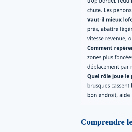
trop border, rédui
chute. Les penons 
Vaut-il mieux lof
près, abattre légè
vitesse revenue, 
Comment repérer l
zones plus foncées
déplacement par r
Quel rôle joue le
brusques cassent l
bon endroit, aide à
Comprendre le 