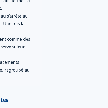
r sans fermer la
s.
au s’arrête au
. Une fois la
vent comme des
bservant leur
lacements
le, regroupé au
tes