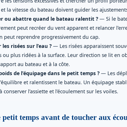
re les tensions excessives et chercher un profil porteu
et la vitesse du bateau doivent guider les ajustement
er ou abattre quand le bateau ralentit ?
— Si le bate
rement peut recréer du vent apparent et relancer l’erre
on peut reprendre progressivement du cap.
es risées sur l’eau ?
— Les risées apparaissent sou
 ou plus ridées à la surface. Leur direction se lit en o
apport au bateau et à la côte.
 poids de l’équipage dans le petit temps ?
— Les dép
’équilibre et ralentissent le bateau. Un équipage stab
 conserver l’assiette et l’écoulement sur les voiles.
petit temps avant de toucher aux écou