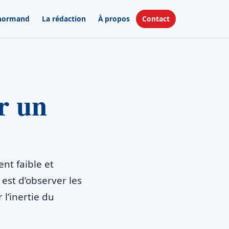
 normand
La rédaction
À propos
Contact
er un
nt faible et
é est d’observer les
 l’inertie du