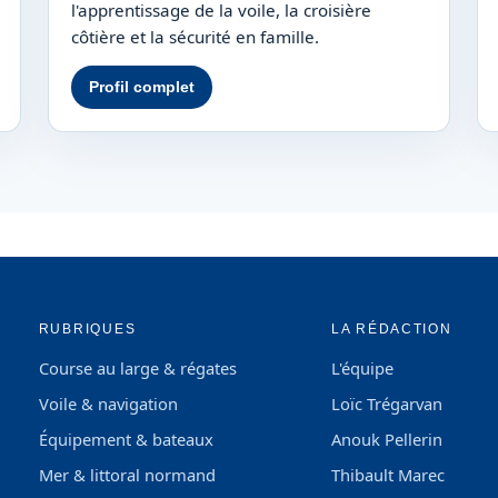
l'apprentissage de la voile, la croisière
côtière et la sécurité en famille.
Profil complet
RUBRIQUES
LA RÉDACTION
Course au large & régates
L'équipe
Voile & navigation
Loïc Trégarvan
Équipement & bateaux
Anouk Pellerin
Mer & littoral normand
Thibault Marec