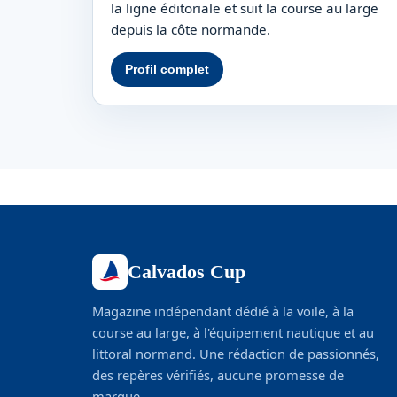
la ligne éditoriale et suit la course au large
depuis la côte normande.
Profil complet
Calvados Cup
Magazine indépendant dédié à la voile, à la
course au large, à l'équipement nautique et au
littoral normand. Une rédaction de passionnés,
des repères vérifiés, aucune promesse de
marque.