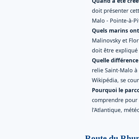
Quand a été créé
doit présenter cet
Malo - Pointe-à-Pi
Quels marins ont
Malinovsky et Flor
doit être expliqué
Quelle différence
relie Saint-Malo à
Wikipédia, se cour
Pourquoi le parco
comprendre pour l
l’Atlantique, mété
Route du Rhum 