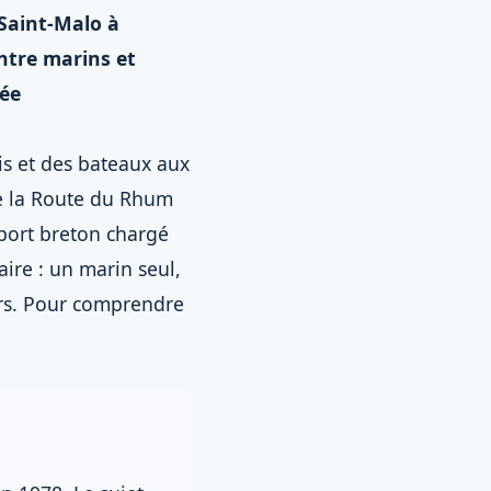
 Saint-Malo à
entre marins et
vée
ais et des bateaux aux
 de la Route du Rhum
 port breton chargé
ire : un marin seul,
iers. Pour comprendre