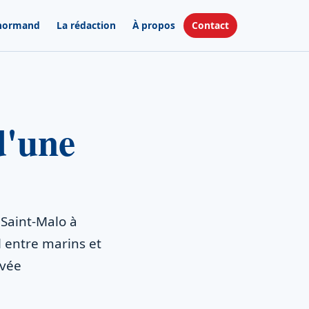
 normand
La rédaction
À propos
Contact
d'une
 Saint-Malo à
l entre marins et
ivée