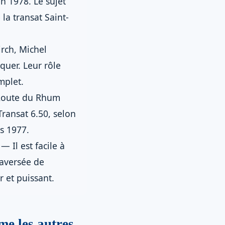
 1978. Le sujet
la transat Saint-
rch, Michel
quer. Leur rôle
mplet.
oute du Rhum
Transat 6.50, selon
is 1977.
— Il est facile à
raversée de
r et puissant.
me les autres