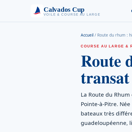
Calvados Cup
VOILE & COURSE AU LARGE
Accueil
/
Route du rhum : hi
COURSE AU LARGE & 
Route 
transat
La Route du Rhum es
Pointe-à-Pitre. Née
bateaux très différ
guadeloupéenne, l