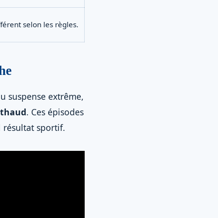
érent selon les règles.
the
 au suspense extrême,
rthaud
. Ces épisodes
ésultat sportif.