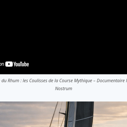
e du Rhum : les Coulisses de la Course Mythique – Documentair
Nostrum