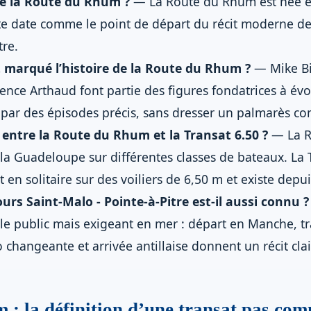
e la Route du Rhum ?
— La Route du Rhum est née en
te date comme le point de départ du récit moderne de 
tre.
 marqué l’histoire de la Route du Rhum ?
— Mike Bi
ence Arthaud font partie des figures fondatrices à évo
 par des épisodes précis, sans dresser un palmarès co
 entre la Route du Rhum et la Transat 6.50 ?
— La R
 la Guadeloupe sur différentes classes de bateaux. La 
t en solitaire sur des voiliers de 6,50 m et existe depu
urs Saint-Malo - Pointe-à-Pitre est-il aussi connu ?
e public mais exigeant en mer : départ en Manche, t
o changeante et arrivée antillaise donnent un récit clai
: la définition d’une transat pas com