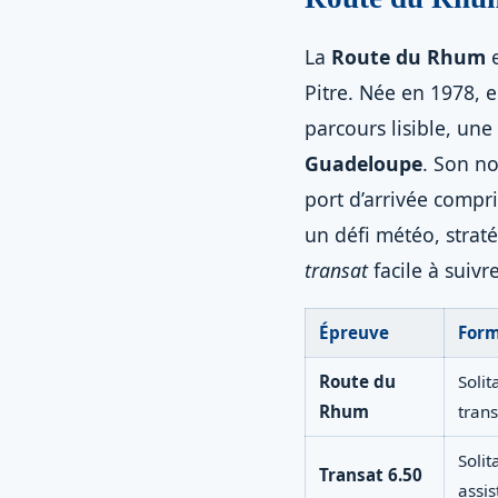
La
Route du Rhum
e
Pitre. Née en 1978, 
parcours lisible, une
Guadeloupe
. Son no
port d’arrivée compr
un défi météo, strat
transat
facile à suivr
Épreuve
For
Route du
Solit
Rhum
trans
Solit
Transat 6.50
assi