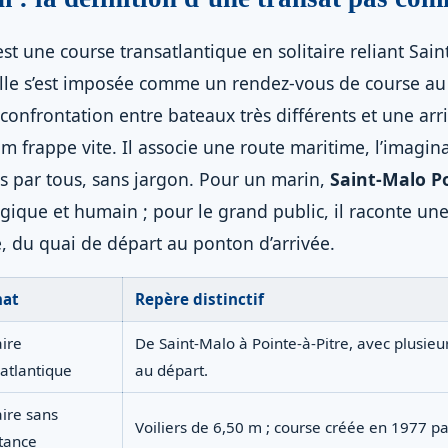
st une course transatlantique en solitaire reliant Sain
elle s’est imposée comme un rendez-vous de course au
 confrontation entre bateaux très différents et une ar
m frappe vite. Il associe une route maritime, l’imagina
is par tous, sans jargon. Pour un marin,
Saint-Malo Po
égique et humain ; pour le grand public, il raconte un
e, du quai de départ au ponton d’arrivée.
mat
Repère distinctif
aire
De Saint-Malo à Pointe-à-Pitre, avec plusieu
atlantique
au départ.
aire sans
Voiliers de 6,50 m ; course créée en 1977 p
stance