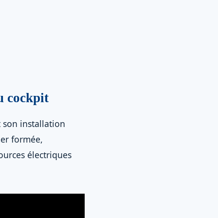
u cockpit
t son installation
mer formée,
ources électriques