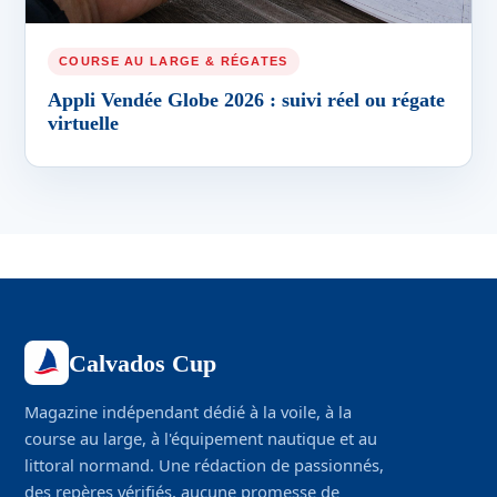
COURSE AU LARGE & RÉGATES
Appli Vendée Globe 2026 : suivi réel ou régate
virtuelle
Calvados Cup
Magazine indépendant dédié à la voile, à la
course au large, à l'équipement nautique et au
littoral normand. Une rédaction de passionnés,
des repères vérifiés, aucune promesse de