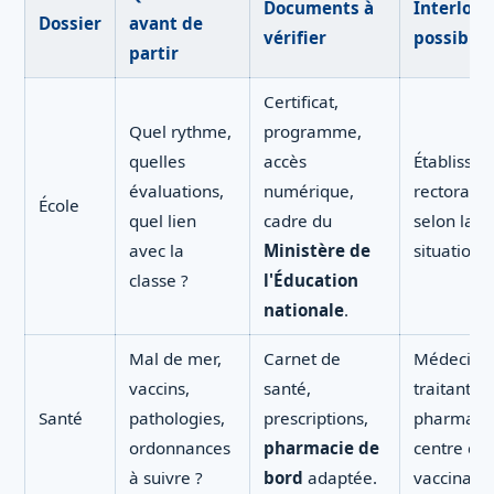
Documents à
Interlocu
Dossier
avant de
vérifier
possibles
partir
Certificat,
Quel rythme,
programme,
quelles
accès
Établisse
évaluations,
numérique,
rectorat,
École
quel lien
cadre du
selon la
avec la
Ministère de
situation.
classe ?
l'Éducation
nationale
.
Mal de mer,
Carnet de
Médecin
vaccins,
santé,
traitant,
Santé
pathologies,
prescriptions,
pharmacie
ordonnances
pharmacie de
centre de
à suivre ?
bord
adaptée.
vaccinatio