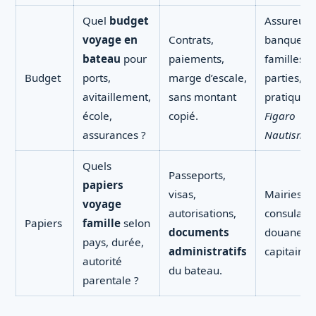
Quel
budget
Assureur,
voyage en
Contrats,
banque,
bateau
pour
paiements,
familles
Budget
ports,
marge d’escale,
parties, r
avitaillement,
sans montant
pratiques 
école,
copié.
Figaro
assurances ?
Nautisme
.
Quels
Passeports,
papiers
visas,
Mairies,
voyage
autorisations,
consulats,
Papiers
famille
selon
documents
douanes,
pays, durée,
administratifs
capitainer
autorité
du bateau.
parentale ?