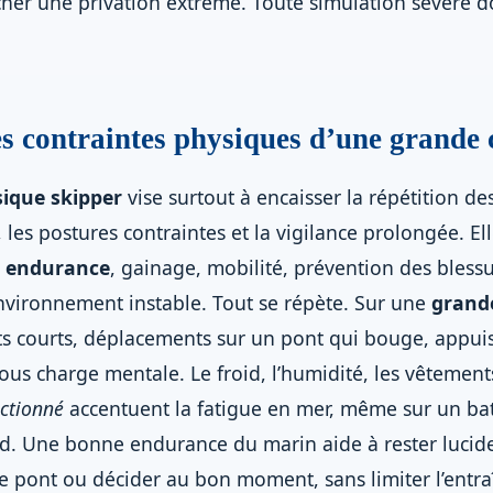
her une privation extrême. Toute simulation sévère do
 contraintes physiques d’une grande 
ique skipper
vise surtout à encaisser la répétition d
es postures contraintes et la vigilance prolongée. Ell
e
endurance
, gainage, mobilité, prévention des blessu
nvironnement instable. Tout se répète. Sur une
grande
rts courts, déplacements sur un pont qui bouge, appuis
s charge mentale. Le froid, l’humidité, les vêtements 
ctionné
accentuent la fatigue en mer, même sur un ba
d. Une bonne endurance du marin aide à rester lucid
 le pont ou décider au bon moment, sans limiter l’entr