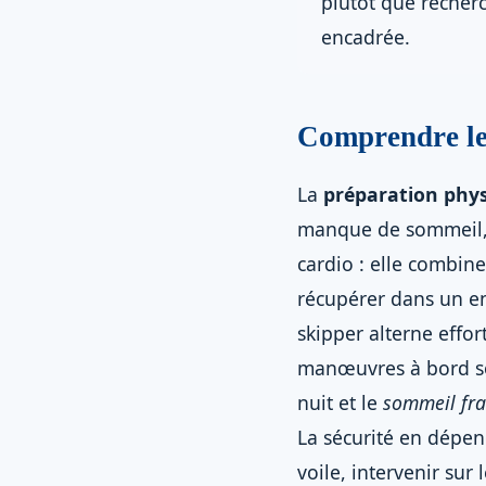
plutôt que recherc
encadrée.
Comprendre les
La
préparation phys
manque de sommeil, l
cardio : elle combin
récupérer dans un e
skipper alterne effo
manœuvres à bord sou
nuit et le
sommeil fra
La sécurité en dépen
voile, intervenir sur