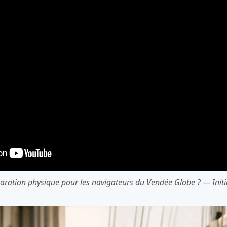
aration physique pour les navigateurs du Vendée Globe ️? — Init