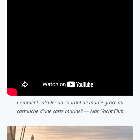
Comment calculer un courant de marée grâce au
cartouche d'une carte marine? — Alan Yacht Club