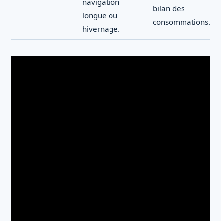
navigation
bilan des
longue ou
consommations.
hivernage.