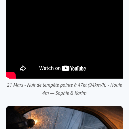
21 Mars - Nuit de tempête pointe à 47kt (94km/h) - Houle
4m — Sophie & Karim