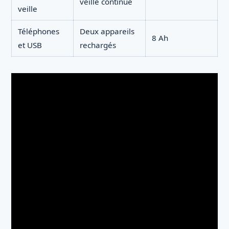
veille continue
veille
Téléphones
Deux appareils
8 Ah
et USB
rechargés