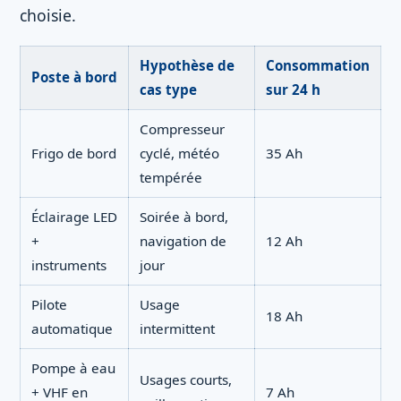
choisie.
Hypothèse de
Consommation
Poste à bord
cas type
sur 24 h
Compresseur
Frigo de bord
cyclé, météo
35 Ah
tempérée
Éclairage LED
Soirée à bord,
+
navigation de
12 Ah
instruments
jour
Pilote
Usage
18 Ah
automatique
intermittent
Pompe à eau
Usages courts,
+ VHF en
7 Ah