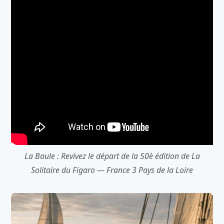
La Baule : Revivez le départ de la 50è édition de La
Solitaire du Figaro — France 3 Pays de la Loire