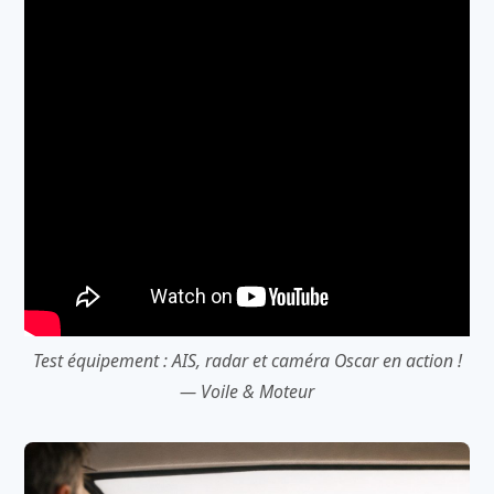
Test équipement : AIS, radar et caméra Oscar en action !
— Voile & Moteur