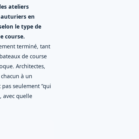
es ateliers
hauturiers en
selon le type de
de course.
lement terminé, tant
s bateaux de course
oque. Architectes,
t chacun à un
t pas seulement “qui
, avec quelle