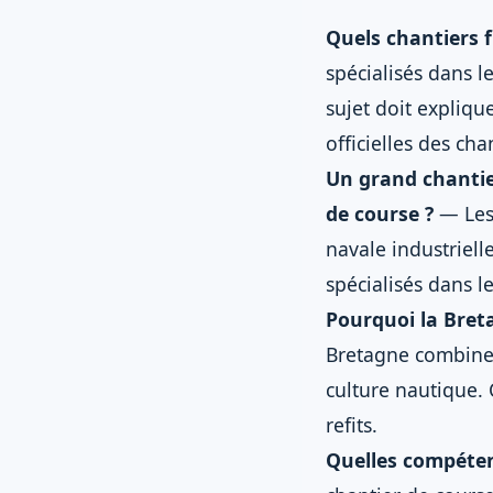
Quels chantiers f
spécialisés dans l
sujet doit expliqu
officielles des cha
Un grand chantier
de course ?
— Les 
navale industriell
spécialisés dans le
Pourquoi la Breta
Bretagne combine 
culture nautique. C
refits.
Quelles compéten