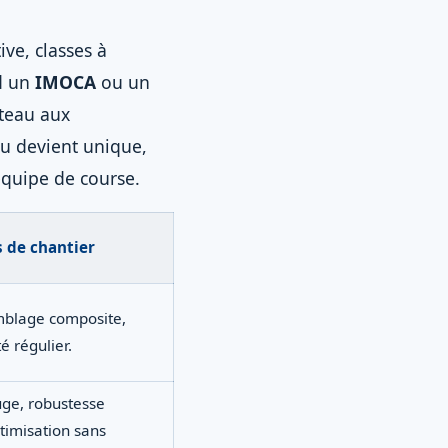
ive, classes à
d un
IMOCA
ou un
ateau aux
au devient unique,
’équipe de course.
 de chantier
mblage composite,
é régulier.
uge, robustesse
timisation sans