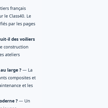
iers français
ur le Class40. Le
fiés par les pages
t-il des voiliers
de construction
es ateliers
au large ?
— La
ants composites et
maintenance et les
oderne ?
— Un