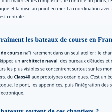
 doit maîtriser les composites, le contrôle du poids, l
nique et la mise au point en mer. La coordination avec 
est centrale.
vraiment les bateaux de course en Fran
r de course
naît rarement dans un seul atelier : le cha
skipper, un
architecte naval
, des bureaux d’études et 
urs les plus visibles se concentrent surtout sur les m
ers, du
Class40
aux prototypes océaniques. C’est un é
 coque, le pont, les appendices, puis l’intégration des
électronique.
 bateaux sortent de ces chantiers ?