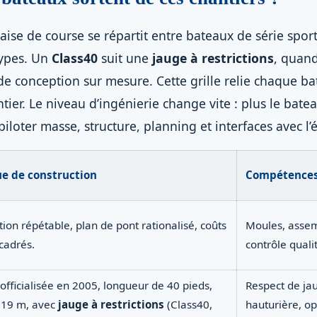
aise de course se répartit entre bateaux de série sport
types. Un
Class40
suit une
jauge à restrictions
, quan
de conception sur mesure. Cette grille relie chaque b
ier. Le niveau d’ingénierie change vite : plus le bate
 piloter masse, structure, planning et interfaces avec l
e de construction
Compétences
ion répétable, plan de pont rationalisé, coûts
Moules, asse
cadrés.
contrôle qualit
officialisée en 2005, longueur de 40 pieds,
Respect de ja
2,19 m, avec
jauge à restrictions
(Class40,
hauturière, op