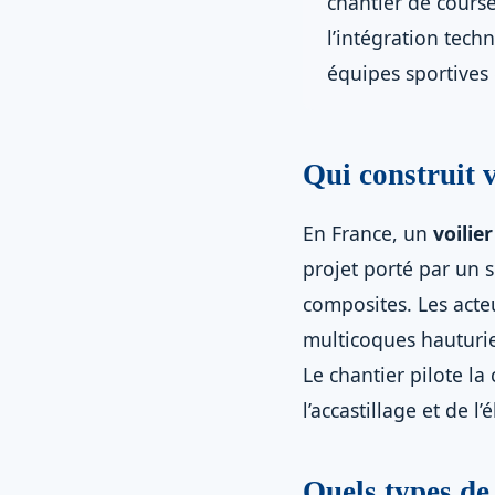
chantier de course
l’intégration tech
équipes sportives 
Qui construit 
En France, un
voilie
projet porté par un 
composites. Les acte
multicoques hauturi
Le chantier pilote la
l’accastillage et de l’
Quels types de