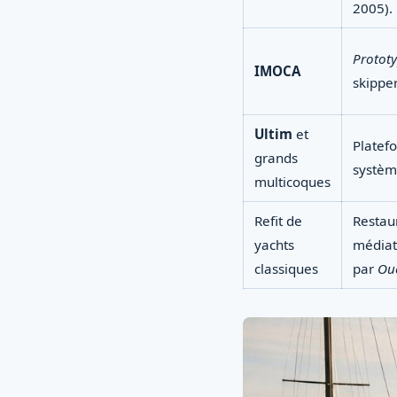
2005).
Protot
IMOCA
skippe
Ultim
et
Platefo
grands
systèm
multicoques
Refit de
Restaur
yachts
médiat
classiques
par
Ou