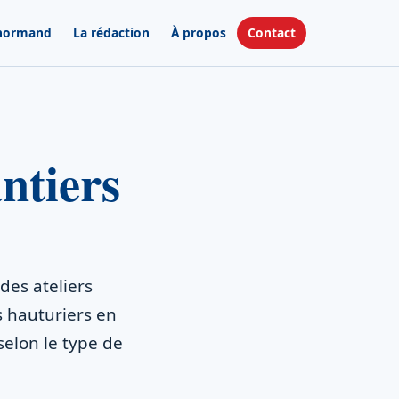
 normand
La rédaction
À propos
Contact
ntiers
des ateliers
s hauturiers en
 selon le type de