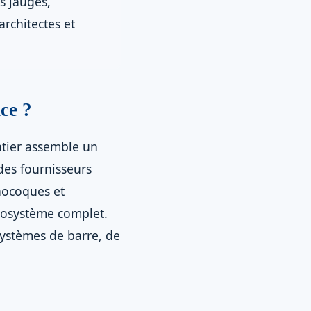
es jauges,
architectes et
ce ?
ntier assemble un
des fournisseurs
onocoques et
cosystème complet.
 systèmes de barre, de