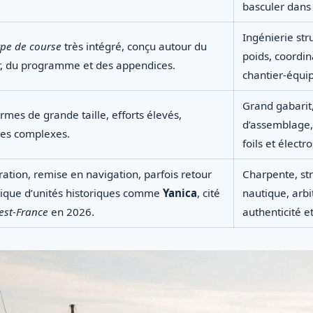
basculer dans 
Ingénierie stru
ype de course
très intégré, conçu autour du
poids, coordin
r, du programme et des appendices.
chantier-équi
Grand gabarit,
rmes de grande taille, efforts élevés,
d’assemblage,
es complexes.
foils et électr
ation, remise en navigation, parfois retour
Charpente, str
ique d’unités historiques comme
Yanica
, cité
nautique, arbi
est-France
en 2026.
authenticité et