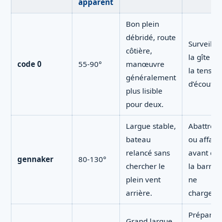
apparent
Bon plein
débridé, route
Surveiller
côtière,
la gîte et
code 0
55-90°
manœuvre
la tensio
généralement
d’écoute.
plus lisible
pour deux.
Largue stable,
Abattre
bateau
ou affale
relancé sans
avant qu
gennaker
80-130°
chercher le
la barre
plein vent
ne
arrière.
charge.
Préparer
Grand largue,