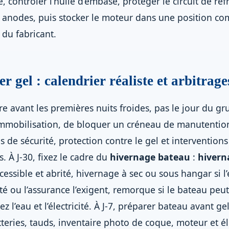
e, contrôler l’huile d’embase, protéger le circuit de re
t anodes, puis stocker le moteur dans une position co
du fabricant.
r gel : calendrier réaliste et arbitrage
e avant les premières nuits froides, pas le jour du grut
’immobilisation, de bloquer un créneau de manutention 
 de sécurité, protection contre le gel et intervention
. À J-30, fixez le cadre du
hivernage bateau
:
hivern
cessible et abrité, hivernage à sec ou sous hangar si l
té ou l’assurance l’exigent, remorque si le bateau peut
z l’eau et l’électricité. À J-7, préparer bateau avant gel
atteries, tauds, inventaire photo de coque, moteur et él