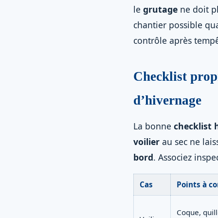
le
grutage
ne doit pl
chantier possible qu
contrôle après tempêt
Checklist propr
d’hivernage
La bonne
checklist
voilier
au sec ne lai
bord
. Associez inspe
Cas
Points à co
Coque, quill