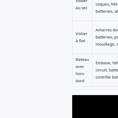
Voilier
coques, hél
au sec
batteries, s
Amarres dou
Voilier
batteries, 
à flot
mouillage, 
Bateau
Embase, hél
avec
circuit, batt
hors-
contrôle bat
bord