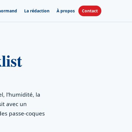
 normand
La rédaction
À propos
Contact
list
, l’humidité, la
it avec un
 des passe-coques