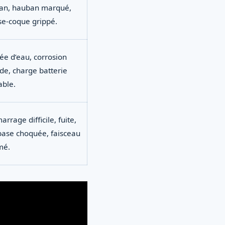
ran, hauban marqué,
se-coque grippé.
ée d’eau, corrosion
de, charge batterie
able.
rrage difficile, fuite,
ase choquée, faisceau
mé.