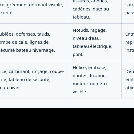
fissures, anodes,
ice, gréement dormant visible,
saf
cadènes, date au
écurité.
pas
tableau.
Nœuds, ragage,
blées, défenses, tauds,
Entr
niveau d’eau,
pompe de cale, lignes de
rapi
tableau électrique,
sécurité bateau hivernage.
inst
pont.
Hélice, embase,
ice, carburant, rinçage, coupe-
Déma
durites, fixation
erie, tableau de sécurité,
emb
moteur, numéro
eau hiver.
abî
visible.