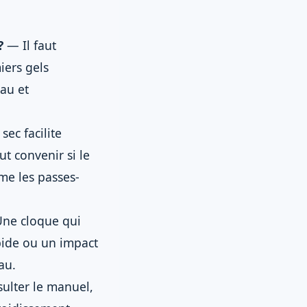
?
— Il faut
iers gels
au et
sec facilite
t convenir si le
me les passes-
ne cloque qui
pide ou un impact
au.
lter le manuel,