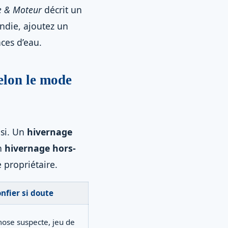
e & Moteur
décrit un
ndie, ajoutez un
aces d’eau.
selon le mode
si. Un
hivernage
un
hivernage hors-
e propriétaire.
onfier si doute
ose suspecte, jeu de