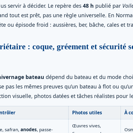
us servir à décider. Le repère des
48 h
publié par
Voil
and tout est prêt, pas une règle universelle. En Norma
e ou épisode froid : aussières, ber, bâche, cales et tr
iétaire : coque, gréement et sécurité 
 hivernage bateau
dépend du bateau et du mode choi
sse pas les mêmes preuves qu’un bateau à flot ou qu’
ction visuelle, photos datées et tâches réalistes pour l
ntrôler
Photos utiles
À c
Œuvres vives,
e, safran,
anodes
, passe-
Osm