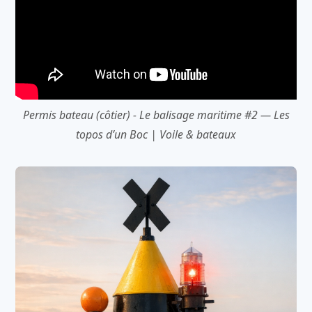
Permis bateau (côtier) - Le balisage maritime #2 — Les
topos d’un Boc | Voile & bateaux