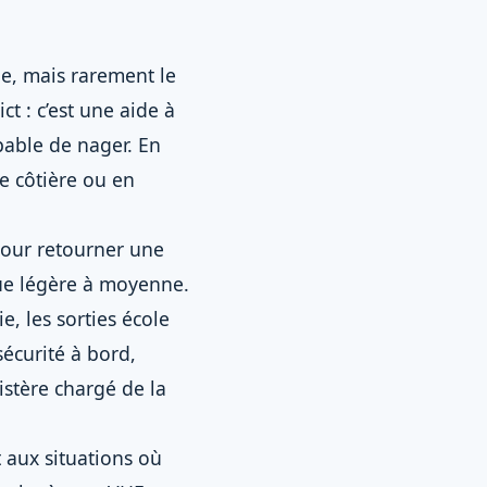
rde, mais rarement le
t : c’est une aide à
pable de nager. En
e côtière ou en
 pour retourner une
ue légère à moyenne.
e, les sorties école
sécurité à bord,
istère chargé de la
 aux situations où