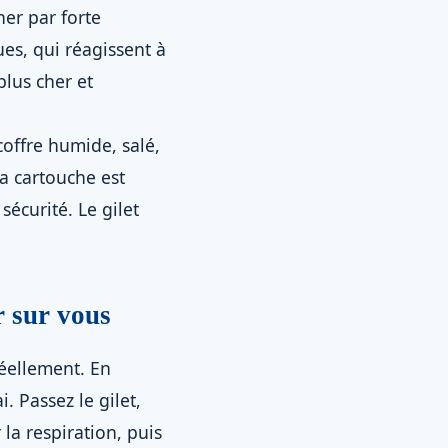
her par forte
es, qui réagissent à
plus cher et
coffre humide, salé,
la cartouche est
sécurité. Le gilet
r sur vous
réellement. En
. Passez le gilet,
la respiration, puis