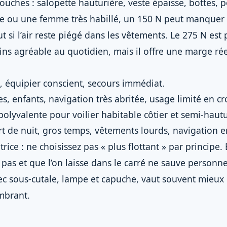
couches : salopette hauturière, veste épaisse, bottes, 
e ou une femme très habillé, un 150 N peut manquer
 si l’air reste piégé dans les vêtements. Le 275 N est
ins agréable au quotidien, mais il offre une marge rée
e, équipier conscient, secours immédiat.
s, enfants, navigation très abritée, usage limité en cro
polyvalente pour voilier habitable côtier et semi-hautu
rt de nuit, gros temps, vêtements lourds, navigation 
ice : ne choisissez pas « plus flottant » par principe.
 pas et que l’on laisse dans le carré ne sauve personn
vec sous-cutale, lampe et capuche, vaut souvent mieu
mbrant.