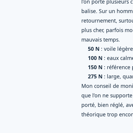
l’on porte plusieurs 
balise. Sur un homm
retournement, surtout
plus cher, parfois mo
mauvais temps.
50 N
: voile légèr
100 N
: eaux calme
150 N
: référence 
275 N
: large, qua
Mon conseil de monitr
que l’on ne supporte
porté, bien réglé, a
théorique trop enco