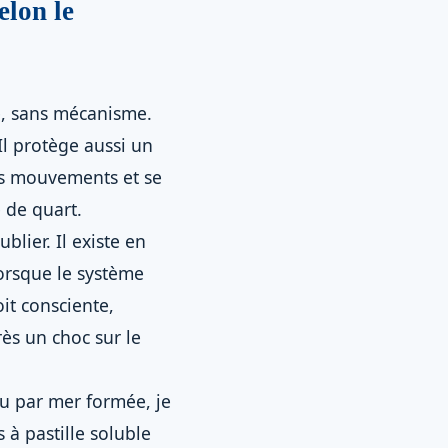
elon le
he, sans mécanisme.
 Il protège aussi un
les mouvements et se
 de quart.
blier. Il existe en
lorsque le système
it consciente,
rès un choc sur le
ou par mer formée, je
à pastille soluble