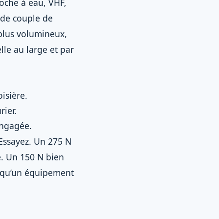
poche à eau, VHF,
 de couple de
 plus volumineux,
lle au large et par
isière.
rier.
engagée.
 Essayez. Un 275 N
e. Un 150 N bien
x qu’un équipement