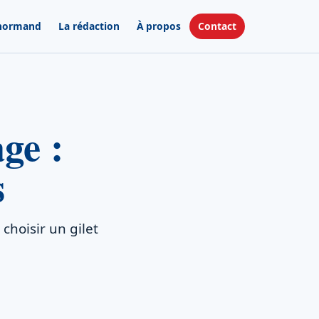
 normand
La rédaction
À propos
Contact
age :
s
 choisir un gilet