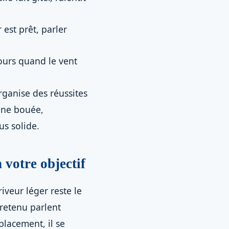
est prêt, parler
ujours quand le vent
rganise des réussites
’une bouée,
s solide.
 votre objectif
veur léger reste le
tretenu parlent
placement, il se