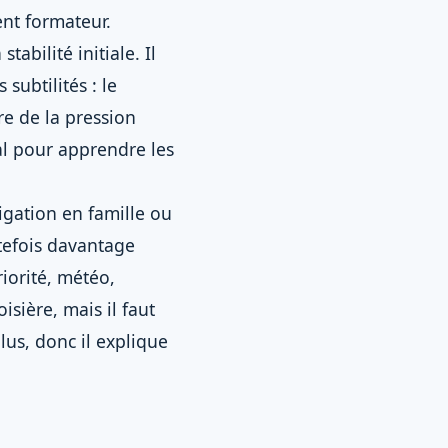
ent formateur.
abilité initiale. Il
subtilités : le
re de la pression
al pour apprendre les
igation en famille ou
utefois davantage
iorité, météo,
sière, mais il faut
us, donc il explique