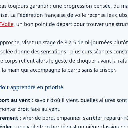
as toujours garantir : une progression pensée, du ma
é. La Fédération française de voile recense les clubs e
FFVoile
, un bon point de départ pour trouver une struc
proche, visez un stage de 3 à 5 demi-journées plutôt
solée donne des sensations ; plusieurs séances constr
 corps retient alors le geste de choquer avant la rafal
r, la main qui accompagne la barre sans la crisper.
oit apprendre en priorité
port au vent
: savoir d’où il vient, quelles allures son
monter droit face au vent.
rement
: virer de bord, empanner, s’arrêter, repartir, r
égler
: une voile trop bordée est un piège classique ; ell