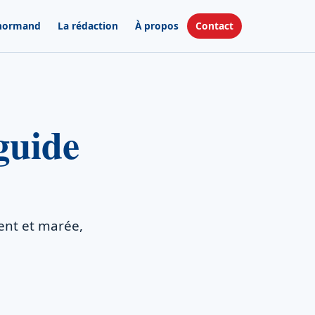
 normand
La rédaction
À propos
Contact
guide
vent et marée,