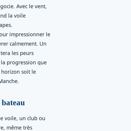
gocie. Avec le vent,
nd la voile
apes.
our impressionner le
œuvrer calmement. Un
itera les peurs
i la progression que
horizon soit le
 Manche.
n bateau
e voile, un club ou
re, même très